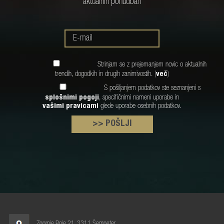
aktualnih ponudbah
Strinjam se z prejemanjem novic o aktualnih
trendih, dogodkih in drugih zanimivostih. (
več
)
S pošiljanjem podatkov ste seznanjeni s
splošnimi pogoji
, specifičnimi nameni uporabe in
vašimi pravicami
glede uporabe osebnih podatkov.
>> POŠLJI
Zgornje Roje 21, 3311 Šempeter