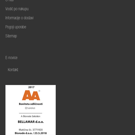
O nas
Vodič po nakupu
Informacije o dostavi
Pogoji uporabe
Sitemap
E-novice
Kontakt