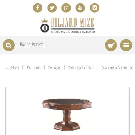
|
|
|
|
<< Nazaj
Ponudbe
Pohištvo
Poker igralna miza
Poker miza Centennial