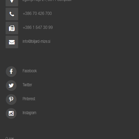
+386 70 426 700
+386 1 547 30 99
info@biljard-mize.si
Facebook
Twitter
Pinterest
Instagram