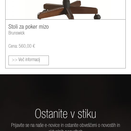
Stoli za poker mizo
Brunswick
Cena: 560,00 €
>> Več informacij
Ostanite v stiku
Prijavite se na naše e-novice in ostanite obveščeni o novostih in