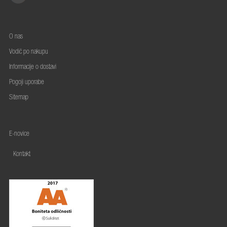
O nas
Vodič po nakupu
Informacije o dostavi
Pogoji uporabe
Sitemap
E-novice
Kontakt