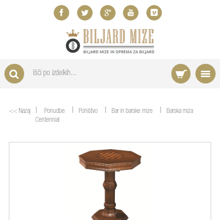
|
|
|
|
<< Nazaj
Ponudbe
Pohištvo
Bar in barske mize
Barska miza
Centennial