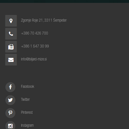
Zgornje Roje 21, 3311 Šempeter
+386 70 426 700
+386 1 547 30 99
info@biljard-mize.si
Facebook
Twitter
Pinterest
Instagram