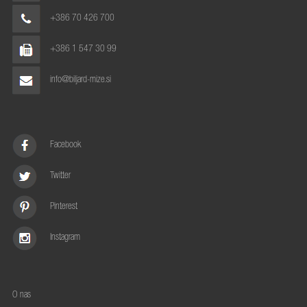
+386 70 426 700
+386 1 547 30 99
info@biljard-mize.si
Facebook
Twitter
Pinterest
Instagram
O nas