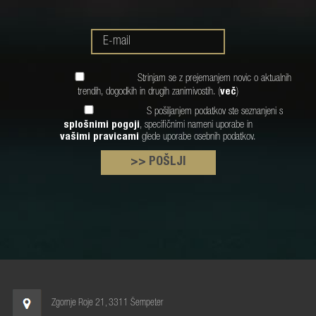
Strinjam se z prejemanjem novic o aktualnih
trendih, dogodkih in drugih zanimivostih. (
več
)
S pošiljanjem podatkov ste seznanjeni s
splošnimi pogoji
, specifičnimi nameni uporabe in
vašimi pravicami
glede uporabe osebnih podatkov.
>> POŠLJI
Zgornje Roje 21, 3311 Šempeter