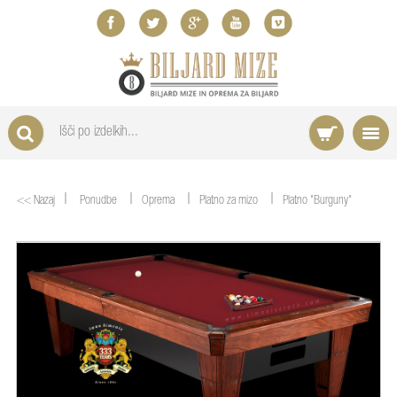
|
|
|
|
<< Nazaj
Ponudbe
Oprema
Platno za mizo
Platno "Burguny"