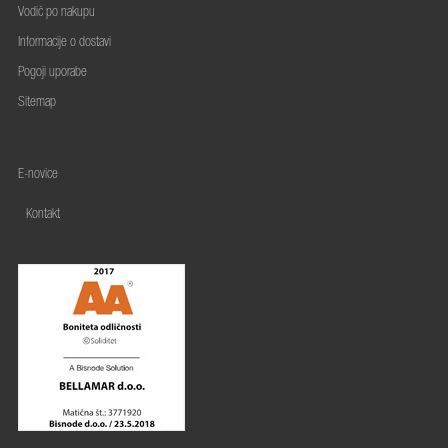
Vodič po nakupu
Informacije o dostavi
Pogoji uporabe
Sitemap
E-novice
Kontakt