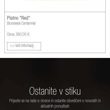
Platno "Red"
Brunswick Centennial
Cena: 360,00 €
>> Več informacij
Ostanite v stiku
Prijavite se na naše e-novice in ostanite obveščeni o novostih in
aktualnih ponudbah