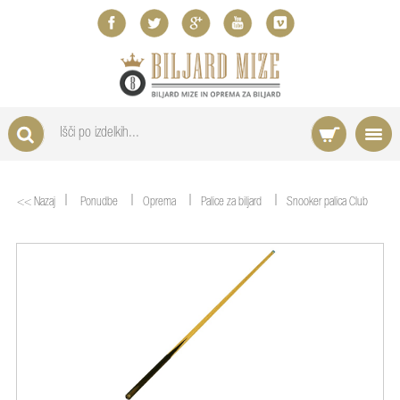
|
|
|
|
<< Nazaj
Ponudbe
Oprema
Palice za biljard
Snooker palica Club