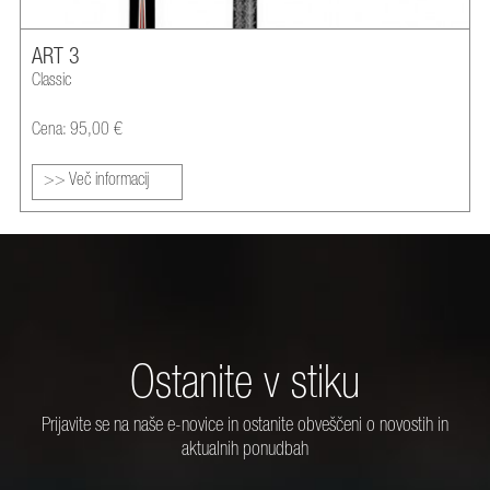
ART 3
Classic
Cena: 95,00 €
>> Več informacij
Ostanite v stiku
Prijavite se na naše e-novice in ostanite obveščeni o novostih in
aktualnih ponudbah