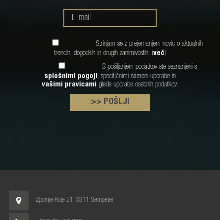
Strinjam se z prejemanjem novic o aktualnih
trendih, dogodkih in drugih zanimivostih. (
več
)
S pošiljanjem podatkov ste seznanjeni s
splošnimi pogoji
, specifičnimi nameni uporabe in
vašimi pravicami
glede uporabe osebnih podatkov.
>> POŠLJI
Zgornje Roje 21, 3311 Šempeter