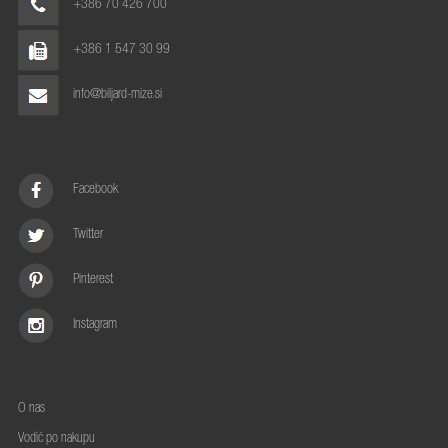
+386 70 426 700
+386 1 547 30 99
info@biljard-mize.si
Facebook
Twitter
Pinterest
Instagram
O nas
Vodič po nakupu