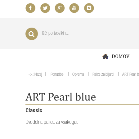
DOMOV
|
|
|
|
<< Nazaj
Ponudbe
Oprema
Palice za biljard
ART Pearl b
ART Pearl blue
Classic
Dvodelna palica za vsakogar.