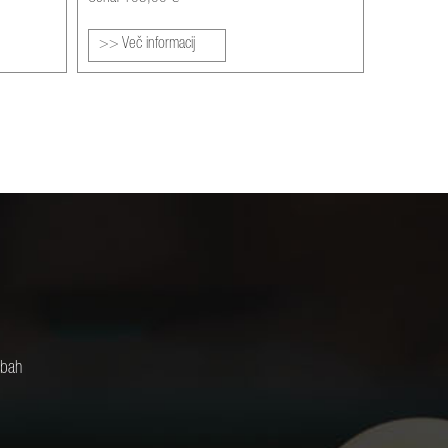
>> Več informacij
dbah