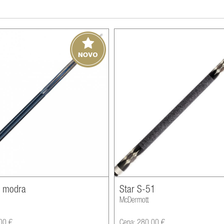
G modra
Star S-51
McDermott
00 €
Cena: 280,00 €