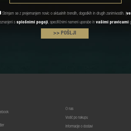
Strinjam se z prejemanjem novic o aktualnih trendih, dogodkih in drugih zanimivostih. (
ve
seznanjeni s
splošnimi pogoji
, specifičnimi nameni uporabe in
vašimi pravicami
g
>> POŠLJI
O nas
cebook
Vodič po nakupu
tter
Informacije o dostavi