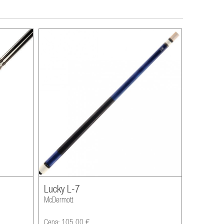
Lucky L-7
McDermott
Cena: 105,00 €