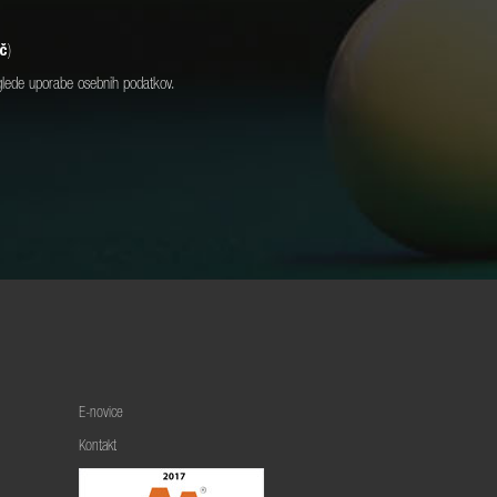
č
)
lede uporabe osebnih podatkov.
E-novice
Kontakt