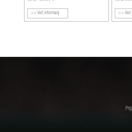
>> Več informacij
>> Več i
Pri