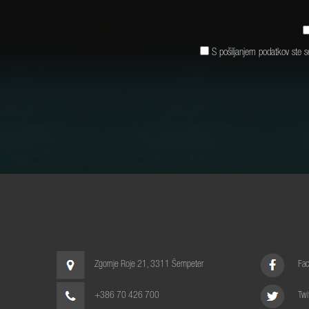
S pošiljanjem podatkov ste 
Zgornje Roje 21, 3311 Šempeter
Fa
+386 70 426 700
Twi