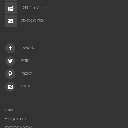
+386 1 547 30 99
info@biljard-mize.si
Facebook
Twitter
Pinterest
Instagram
O nas
Vodič po nakupu
Informacije o dostavi