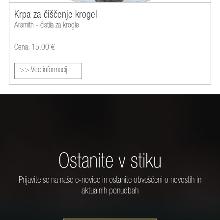
Krpa za čiščenje krogel
Aramith - čistila za krogle
Cena: 15,00 €
>> Več informacij
Ostanite v stiku
Prijavite se na naše e-novice in ostanite obveščeni o novostih in
aktualnih ponudbah