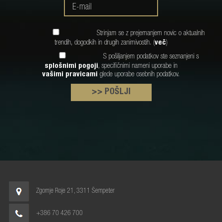
Strinjam se z prejemanjem novic o aktualnih
trendih, dogodkih in drugih zanimivostih. (
več
)
S pošiljanjem podatkov ste seznanjeni s
splošnimi pogoji
, specifičnimi nameni uporabe in
vašimi pravicami
glede uporabe osebnih podatkov.
>> POŠLJI
Zgornje Roje 21, 3311 Šempeter
+386 70 426 700