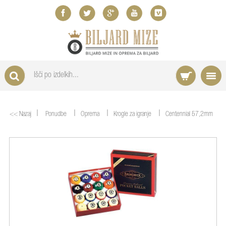
|
|
|
|
<< Nazaj
Ponudbe
Oprema
Krogle za igranje
Centennial 57,2mm